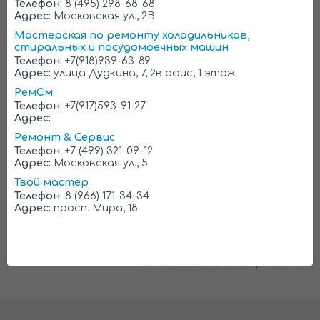
Узнайте примерную цену и
Телефон:
8 (495) 298-68-68
Адрес:
Московская ул., 2В
способ ремонта заранее!
Мастерская по ремонту холодильников,
стиральных и посудомоечных машин
Большой опыт успешной работы на рынке
Телефон:
+7(918)939-63-89
позволил нам сделать простой и очевидный
Адрес:
улица Дудкина, 7, 2в офис, 1 этаж
вывод: опытный профессионал способен
РемСм
назвать примерную стоимость ремонта по
Телефон:
+7(917)593-91-27
телефону. По крайней мере, он без проблем
Адрес:
озвучит несколько наиболее характерных
причин конкретной поломки и цену устранения
Ремонт & Сервис
каждой из них.
Телефон:
+7 (499) 321-09-12
Адрес:
Московская ул., 5
Квалификация и опыт наших специалистов
позволяют назвать стоимость ремонта с 90%-
Твой мастер
ной точностью. Честный мастер не станет
Телефон:
8 (966) 171-34-34
скрывать или искажать реальную ситуацию и
Адрес:
просп. Мира, 18
таким образом обманывать клиента. Он просто
расскажет возможные варианты развития
событий и озвучит реальные цены.
Москва и область
Справочник