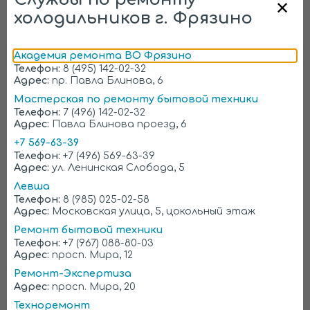
холодильников г. Фрязино
Критерии для выбора
сервиса
Академия ремонта ВО Фрязино
Телефон:
8 (495) 142-02-32
Адрес:
пр. Павла Блинова, 6
Вопрос о том, как правильно выбрать сервис для
получения грамотного ремонта по разумной
Мастерская по ремонту бытовой техники
цене, возникает у владельца неисправного
Телефон:
7 (496) 142-02-32
холодильника первым делом. Подавляющее
Адрес:
Павла Блинова проезд, 6
большинство горожан предпочитает
+7 569-63-39
подбирать компанию для ремонта по
Телефон:
+7 (496) 569-63-39
интернету. Как следствие – обилие сайтов с
Адрес:
ул. Ленинская Слобода, 5
описанием положительных сторон возможного
сотрудничества. Разобраться в их многообразии
Левша
непросто. Еще сложнее понять, где на самом
Телефон:
8 (985) 025-02-58
деле не декларируют, а выполняют
Адрес:
Московская улица, 5, цокольный этаж
качественный ремонт, не завышая цены и не
обманывая клиента.
Ремонт бытовой техники
Телефон:
+7 (967) 088-80-03
Мы предлагаем два простых совета, следование
Адрес:
просп. Мира, 12
которым поможет уберечься от услуг
непрофессионалов. Первый касается цены
Ремонт-Экспертиза
ремонта, а второй – качества дистанционной
Адрес:
просп. Мира, 20
консультации специалиста.
Техноремонт