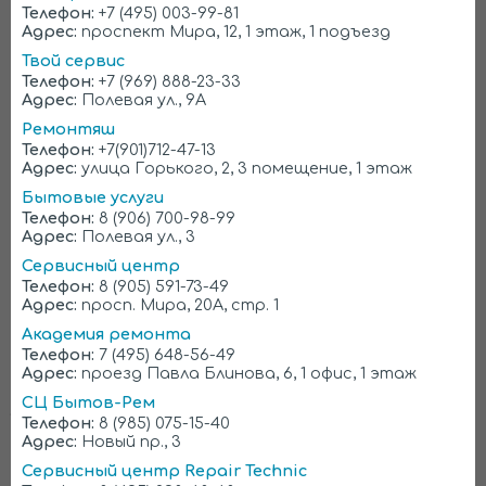
Телефон:
+7 (495) 003-99-81
Верить ли обещаниям
Адрес:
проспект Мира, 12, 1 этаж, 1 подъезд
Твой сервис
низкой цены?
Телефон:
+7 (969) 888-23-33
Адрес:
Полевая ул., 9А
Нередко можно встретить заявления от
Ремонтяш
«специалистов» о ремонте холодильника в
Телефон:
+7(901)712-47-13
Фрязино за 400-500 руб. Это просто вранье.
Адрес:
улица Горького, 2, 3 помещение, 1 этаж
Грамотный мастер не возьмется за работу при
ценнике ниже 600 руб. А еще нужно купить
Бытовые услуги
запчасти и перечислить процент фирме, пусть
Телефон:
8 (906) 700-98-99
даже небольшой. В результате минимальная
Адрес:
Полевая ул., 3
стоимость ремонта составляет 900 руб. Сумма
немаленькая, но честная. Рассматривать более
Сервисный центр
дешевые предложения попросту нет смысла из-
Телефон:
8 (905) 591-73-49
за их полной нереальности.
Адрес:
просп. Мира, 20А, стр. 1
Многие недобросовестные участники рынка
Академия ремонта
маскируют рекламные заявления о ремонте за
Телефон:
7 (495) 648-56-49
350 рублей оговоркой в духе: окончательная цена
Адрес:
проезд Павла Блинова, 6, 1 офис, 1 этаж
только после диагностики. Поэтому нет ничего
СЦ Бытов-Рем
удивительного в том, что итоговая стоимость
Телефон:
8 (985) 075-15-40
работ в несколько раз превышает
Адрес:
Новый пр., 3
декларируемую.
Сервисный центр Repair Technic