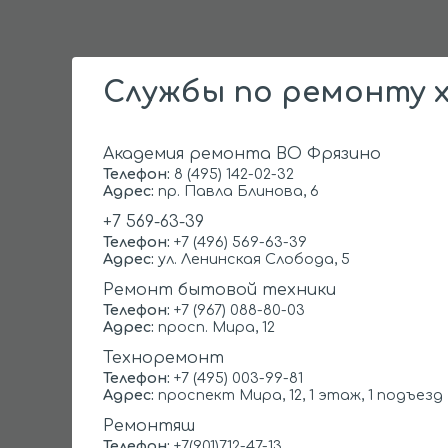
Как и в случае с ремонтом любой
Службы по ремонту х
замены оригинальных комплектующ
базе проведенной рекогносцировк
стоимость услуги специалиста на 
Академия ремонта ВО Фрязино
сервисный центр, как в самой Фряз
Телефон:
8 (495) 142-02-32
нашего сервисного инженера очев
Адрес:
пр. Павла Блинова, 6
+7 569-63-39
Телефон:
+7 (496) 569-63-39
УСЛУГА
Адрес:
ул. Ленинская Слобода, 5
Выезд мастера
Ремонт бытовой техники
Телефон:
+7 (967) 088-80-03
Диагностика
Адрес:
просп. Мира, 12
Техноремонт
Перевесить/отрегулировать дверь
Телефон:
+7 (495) 003-99-81
Адрес:
проспект Мира, 12, 1 этаж, 1 подъезд
Замена уплотнителя
Ремонтяш
Ремонт компрессора
Телефон:
+7(901)712-47-13