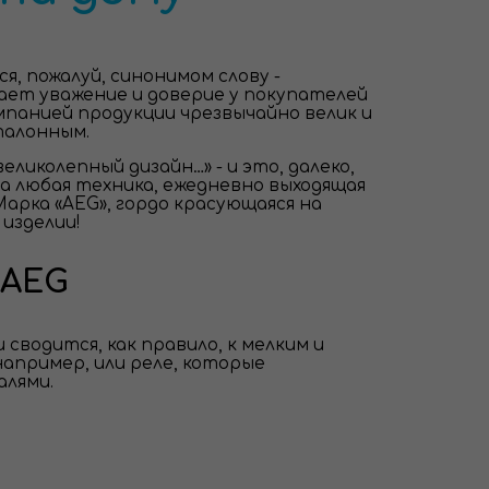
я, пожалуй, синонимом слову -
вает уважение и доверие у покупателей
мпанией продукции чрезвычайно велик и
талонным.
ликолепный дизайн…» - и это, далеко,
а любая техника, ежедневно выходящая
арка «AEG», гордо красующаяся на
 изделии!
 AEG
 сводится, как правило, к мелким и
пример, или реле, которые
лями.