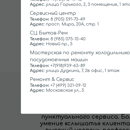
Адрес:
улица Горького, 2, 3 помещение, 1 эт
Устранение утечки хладагента
Сервисный центр
Телефон:
8 (905) 591-73-49
Ремонт испарителя
Адрес:
просп. Мира, 20А, стр. 1
СЦ Бытов-Рем
Замена терморегулятора
Телефон:
8 (985) 075-15-40
Адрес:
Новый пр., 3
*При условии выполнения ремонта – выезд
бесплатен. Ложный и «холостой» вызовы: 50
Мастерская по ремонту холодильнико
посудомоечных машин
Телефон:
+7(918)939-63-89
Адрес:
улица Дудкина, 7, 2в офис, 1 этаж
Ремонт & Сервис
Телефон:
+7 (499) 321-09-12
Адрес:
Московская ул., 5
М
Работая на не перспективу и
пунктуального сервиса. Бо
умение «слышать» клиента