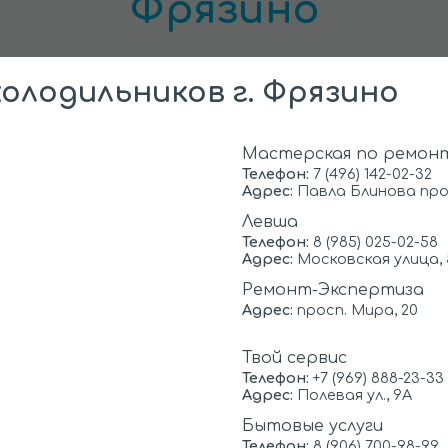
Фрязино
 бытовой техники, цена напрямую зависит от
олодильников г. Фрязино
их. Финальная стоимость сервисного ремон
и и последующего выявления неисправности. 
дому, существенно ниже, по сравнению со с
Мастерская по ремон
ино, так и за ее пределами. И выгода вызова
Телефон:
7 (496) 142-02-32
идна!
Адрес:
Павла Блинова про
Левша
Телефон:
8 (985) 025-02-58
СТОИМОСТЬ
Адрес:
Московская улица, 
0
от
* руб.
Ремонт-Экспертиза
Адрес:
просп. Мира, 20
0
от
* руб.
Твой сервис
900
от
руб.
Телефон:
+7 (969) 888-23-33
Адрес:
Полевая ул., 9А
600
от
руб.
Наши цены ниж
Бытовые услуги
1400
от
руб.
Телефон:
8 (906) 700-98-99