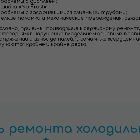
роблемы с дисплеем;
шибка «No Frost»;
роблемы с засорившимися сливными трубами;
елкие поломки и механические повреждения, связа
словно, причины, приводящие к сервисному ремонт
атегориями: нарушение владельцем основных прави
апряжении и износ деталей. С самим- же «сердцем»
лучаются крайне и крайне редко.
 ремонта холодильн