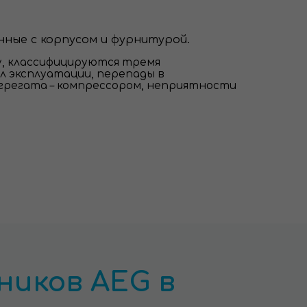
нные с корпусом и фурнитурой.
у, классифицируются тремя
л эксплуатации, перепады в
 агрегата – компрессором, неприятности
иков AEG в