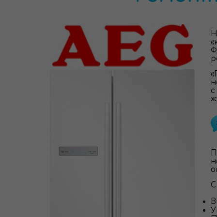
Н
«
Ф
р
«
н
с
х
П
н
о
С
В
У