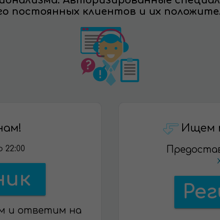
сионализма. Авторизированные специа
го постоянных клиентов и их положите
нам!
Ищем 
 22:00
Предоста
ник
Ре
м и ответим на