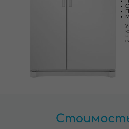
П
О
П
М
У
к
н
с
Стоимость