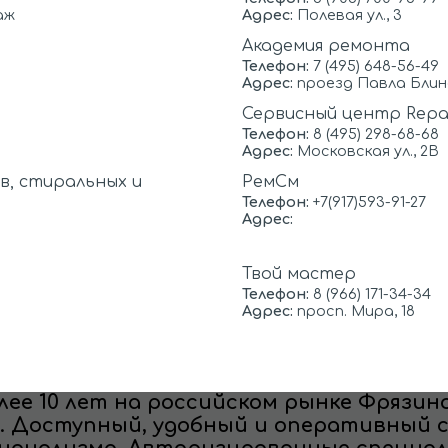
аж
Адрес:
Полевая ул., 3
Благодаря прямо
900
от
руб.
фирмы с поставщ
Академия ремонта
лучшую цену! Че
Телефон:
7 (495) 648-56-49
1300
от
руб.
Адрес:
проезд Павла Блинов
приобретенных в
Сервисный центр Repai
конечная стоимо
1000
от
руб.
Телефон:
8 (495) 298-68-68
Адрес:
Московская ул., 2В
Подробны
 нашего мастера
0 рублей.
в, стиральных и
РемСм
Телефон:
+7(917)593-91-27
Адрес:
Твой мастер
Телефон:
8 (966) 171-34-34
Адрес:
просп. Мира, 18
ы работаем по всей Фрязин
 долгосрочное сотрудничество, мы зас
лее 10 лет на российском рынке Фрязин
. Доступный, удобный и оперативный 