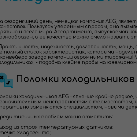
а сегодняшний день, немецкая компания AEG, являетс
качество». Пользуясь уверенным спросом, она вызы
рязино и всего мира. Ассортимент, выпускаемой ко
азнообразен, и ее качество можно смело назвать э
Практичность, надежность, долговечность, мощь, ве
е полный список характеристик, которыми наделен
 конвейера завода компании огромными тиражами! М
олодильниках, - подобна клейме пробы на ювелирном
Поломки холодильников
оломки холодильников AEG – явление крайне редкое, и
езначительным неисправностям с термостатом, на
перативно заменяются специалистом, новыми дета
реди типичных проблем можно отметить:
ыход из строя температурных датчиков;
течка хладагента;